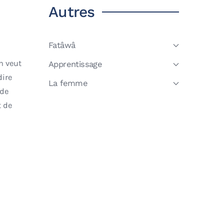
Autres
Fatâwâ
n veut
Apprentissage
dire
La femme
 de
t de