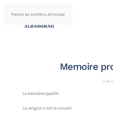
Passer au contenu principal
Memoire pro
3 fév
Le treizième
h
adîth
La religion c’est le conseil