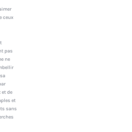
 aimer
re ceux
t
nt pas
me ne
mbellir
 sa
par
 et de
mples et
ets sans
herches