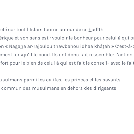
reté car tout l’Islam tourne autour de ce
h
adîth
nérique et son sens est : vouloir le bonheur pour celui à qui o
ion « Na
s
a
h
a ar-rajoulou thawbahou idhaa khâ
t
ah » C’est-à-
ement lorsqu’il le coud. Ils ont donc fait ressembler l’action
ort pour le bien de celui à qui est fait le conseil- avec le fai
sulmans parmi les califes, les princes et les savants
e commun des musulmans en dehors des dirigeants