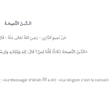
الـدِّيـنُ النَّصِيحَـةُ
عَنْ تَمِيمٍ الدَّارِي – رَضِيَ اللهُ تَعَالى عَنْهُ – قَالَ: قَالَ رَسُولُ اللهِ ﷺ:
«الدِّينُ النَّصِيحَةُ (ثَلاثاً) قُلْنَا لِمَنْ؟ قَالَ: لِلهِ وَلِكِتَابِهِ وَلِرَسُولِهِ وَلِأَئِمَّةِ المُسْلِمِينَ وَعَامَّتِهِمْ»
D’après Tamîm Ad-Dârî –qu’Allah l’agrée- qui dit : «Le Messager d’Allah ﷺ a dit : «La religion c’est le conse