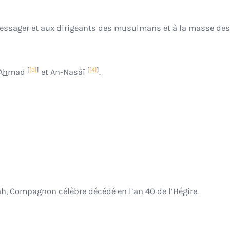
[
[3]
]
[
[4]
]
A
h
mad
et An-Nasâî
.
, Compagnon célèbre décédé en l’an 40 de l’Hégire.