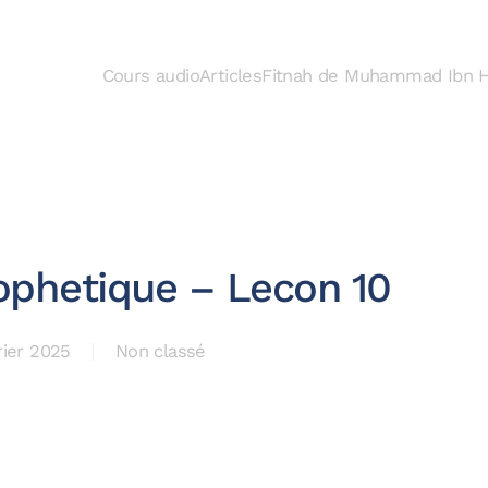
Cours audio
Articles
Fitnah de Muhammad Ibn H
phetique – Lecon 10
rier 2025
Non classé