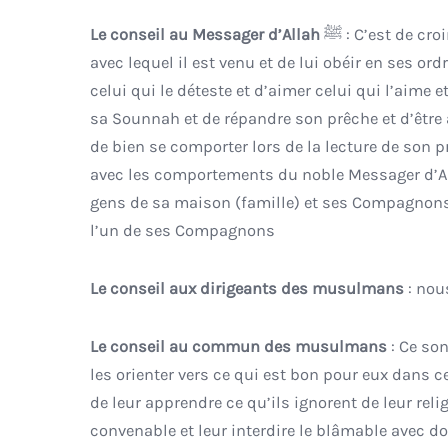
Le conseil au Messager d’Allah
ﷺ : C’est de croire en son Message comme étant véridique et de croire en tout ce
avec lequel il est venu et de lui obéir en ses ord
celui qui le déteste et d’aimer celui qui l’aime et 
sa Sounnah et de répandre son prêche et d’être 
de bien se comporter lors de la lecture de son 
avec les comportements du noble Messager d’Allah ﷺ et de prendre pour exemple ses bienséances et 
gens de sa maison (famille) et ses Compagnons e
l’un de ses Compagnons
Le conseil aux dirigeants des musulmans
: nou
Le conseil au commun des musulmans
: Ce son
les orienter vers ce qui est bon pour eux dans c
de leur apprendre ce qu’ils ignorent de leur relig
convenable et leur interdire le blâmable avec dou