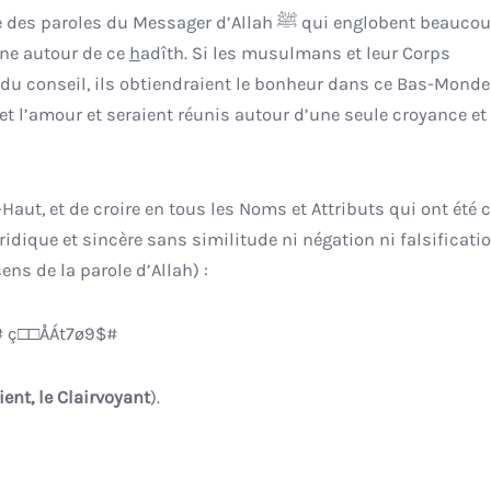
u Messager d’Allah ﷺ qui englobent beaucoup de
rne autour de ce
h
adîth. Si les musulmans et leur Corps
 du conseil, ils obtiendraient le bonheur dans ce Bas-Monde
é et l’amour et seraient réunis autour d’une seule croyance et
s-Haut, et de croire en tous les Noms et Attributs qui ont été c
idique et sincère sans similitude ni négation ni falsificatio
ns de la parole d’Allah) :
$# ç□□ÅÁt7ø9$#
ient, le Clairvoyant
).