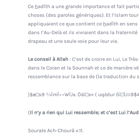
Ce
h
adîth a une grande importance et fait partie des paroles d
choses (des paroles génériques). Et l’Islam tou
appliquaient ce que contient ce
h
adîth en sens
dans l’Au-Delà et ils vivraient dans la fraternit
drapeau et une seule voie pour leur vie.
Le conseil à Allah
: C’est de croire en Lui, Le Trè
dans le Coran et la Sounnah et ce de manière vér
ressemblance sur la base de (la traduction du se
}§ø□s9 ¾ÏmÎ=÷WÏJx. Öäï□x« ( uqèdur ßì□ÏJ¡¡9
(
Il n’y a rien qui Lui ressemble; et c’est Lui l’Aud
Sourate Ach-Chourâ v.11.