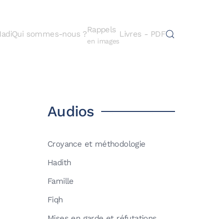
Rappels
adi
Qui sommes-nous ?
Livres - PDF
en images
Audios
Croyance et méthodologie
Hadith
Famille
Fiqh
Mises en garde et réfutations