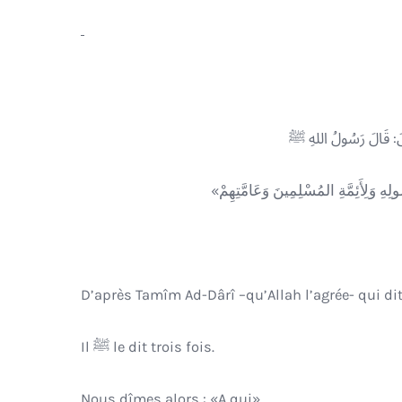
Il ﷺ le dit trois fois.
Nous dîmes alors : «A qui».