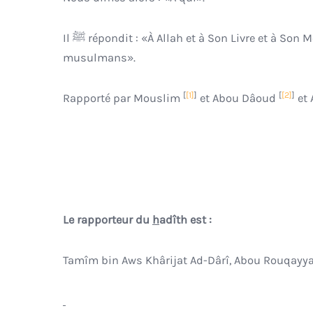
Il ﷺ répondit : «À Allah et à Son Livre et à Son Messager et aux dirigeants des musulmans et à la masse des
musulmans».
[
[1]
]
[
[2]
]
Rapporté par Mouslim
et Abou Dâoud
et 
Le rapporteur du
h
adîth est :
Tamîm bin Aws Khârijat Ad-Dârî, Abou Rouqayyah