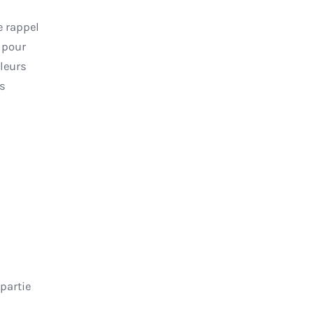
e rappel
 pour
leurs
es
partie