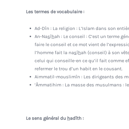
Les termes de vocabulaire :
Ad-Dîn : La religion : L’Islam dans son entiè
An-Na
s
î
h
ah : Le conseil : C’est un terme gé
faire le conseil et ce mot vient de l’express
l’homme fait la na
s
î
h
ah (conseil) à son vêt
celui qui conseille-en ce qu’il fait comme eff
refermer le trou d’un habit en le cousant.
Aimmatil-mouslimîn : Les dirigeants des mu
‘Âmmatihim : La masse des musulmans : l
Le sens général du
h
adîth :