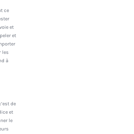
ester
voie et
peler et
mporter
nd à
c’est de
ice et
ner le
eurs