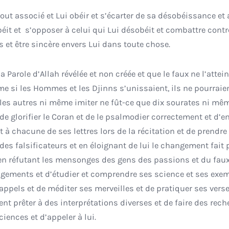
tout associé et Lui obéir et s’écarter de sa désobéissance et
obéit et s’opposer à celui qui Lui désobéit et combattre cont
s et être sincère envers Lui dans toute chose.
la Parole d’Allah révélée et non créée et que le faux ne l’attein
me si les Hommes et les Djinns s’unissaient, ils ne pourraie
s les autres ni même imiter ne fût-ce que dix sourates ni mê
e glorifier le Coran et de le psalmodier correctement et d’e
it à chacune de ses lettres lors de la récitation et de prendre
des falsificateurs et en éloignant de lui le changement fait 
t en réfutant les mensonges des gens des passions et du faux
s jugements et d’étudier et comprendre ses science et ses exe
appels et de méditer ses merveilles et de pratiquer ses vers
nt prêter à des interprétations diverses et de faire des rec
ciences et d’appeler à lui.