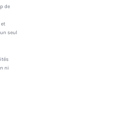
 et
 un seul
ités
n ni